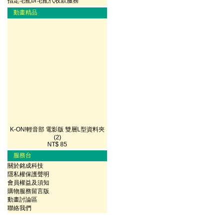
指定宅配or宅配代收款服務
動畫精品
K-ON!輕音部 電影版 雙層L型資料夾
(2)
NT$ 85
服務台
關於銘成科技
隱私權保護聲明
會員權益及須知
購物服務留言版
動畫討論區
聯絡我們