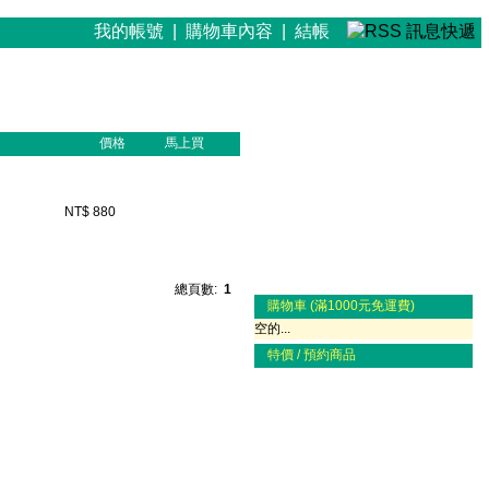
我的帳號
|
購物車內容
|
結帳
價格
馬上買
NT$ 880
總頁數:
1
購物車 (滿1000元免運費)
空的...
特價 / 預約商品