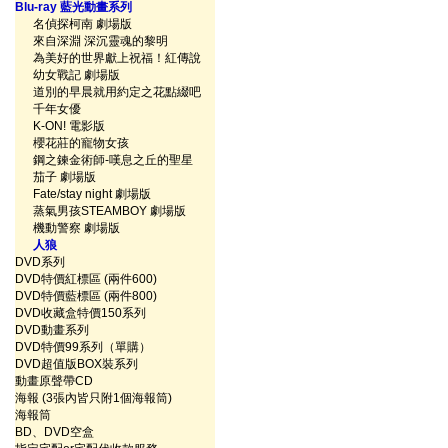
Blu-ray 藍光動畫系列
名偵探柯南 劇場版
來自深淵 深沉靈魂的黎明
為美好的世界獻上祝福！紅傳說
幼女戰記 劇場版
道別的早晨就用約定之花點綴吧
千年女優
K-ON! 電影版
櫻花莊的寵物女孩
鋼之鍊金術師-嘆息之丘的聖星
茄子 劇場版
Fate/stay night 劇場版
蒸氣男孩STEAMBOY 劇場版
機動警察 劇場版
人狼
DVD系列
DVD特價紅標區 (兩件600)
DVD特價藍標區 (兩件800)
DVD收藏盒特價150系列
DVD動畫系列
DVD特價99系列（單購）
DVD超值版BOX裝系列
動畫原聲帶CD
海報 (3張內皆只附1個海報筒)
海報筒
BD、DVD空盒