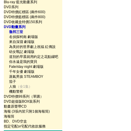
Blu-ray 藍光動畫系列
DVD系列
DVD特價紅標區 (兩件600)
DVD特價藍標區 (兩件800)
DVD收藏盒特價150系列
DVD動畫系列
魯邦三世
名偵探柯南 劇場版
來自深淵 劇場版
為美好的世界獻上祝福 紅傳說
幼女戰記 劇場版
道別的早晨就用約定之花點綴吧
你永遠是我的寶貝
Fate/stay night 劇場版
千年女優 劇場版
蒸氣男孩 STEAMBOY
茄子
人狼
（全1集）
機動警察
DVD特價99系列（單購）
DVD超值版BOX裝系列
動畫原聲帶CD
海報 (3張內皆只附1個海報筒)
海報筒
BD、DVD空盒
指定宅配or宅配代收款服務