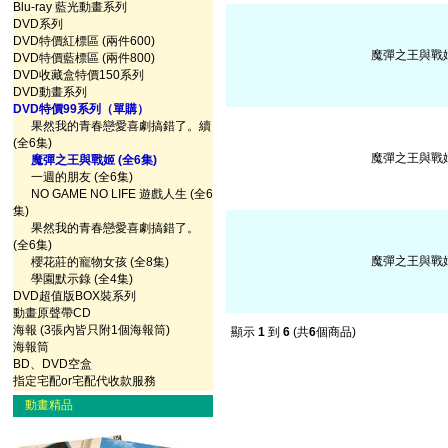
Blu-ray 藍光動畫系列
DVD系列
DVD特價紅標區 (兩件600)
魔彈之王與戰姬 V
DVD特價藍標區 (兩件800)
DVD收藏盒特價150系列
DVD動畫系列
DVD特價99系列（單購）
果然我的青春戀愛喜劇搞錯了。續
(全6集)
魔彈之王與戰姬 V
魔彈之王與戰姬 (全6集)
一週的朋友 (全6集)
NO GAME NO LIFE 遊戲人生 (全6
集)
果然我的青春戀愛喜劇搞錯了。
(全6集)
魔彈之王與戰姬 V
櫻花莊的寵物女孩 (全8集)
學園默示錄 (全4集)
DVD超值版BOX裝系列
動畫原聲帶CD
海報 (3張內皆只附1個海報筒)
顯示
1
到
6
(共
6
個商品)
海報筒
BD、DVD空盒
指定宅配or宅配代收款服務
動畫精品