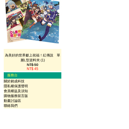
為美好的世界獻上祝福！紅傳說 單
層L型資料夾 (1)
NT$ 50
NT$ 45
服務台
關於銘成科技
隱私權保護聲明
會員權益及須知
購物服務留言版
動畫討論區
聯絡我們