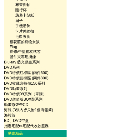
布畫掛軸
隨行杯
悠遊卡貼紙
扇子
手機吊飾
卡片伸縮扣
毛巾護腕
櫻花莊的寵物女孩
Flag
長條/中型抱枕枕芯
證件夾專用掛鍊
Blu-ray 藍光動畫系列
DVD系列
DVD特價紅標區 (兩件600)
DVD特價藍標區 (兩件800)
DVD收藏盒特價150系列
DVD動畫系列
DVD特價99系列（單購）
DVD超值版BOX裝系列
動畫原聲帶CD
海報 (3張內皆只附1個海報筒)
海報筒
BD、DVD空盒
指定宅配or宅配代收款服務
動畫精品