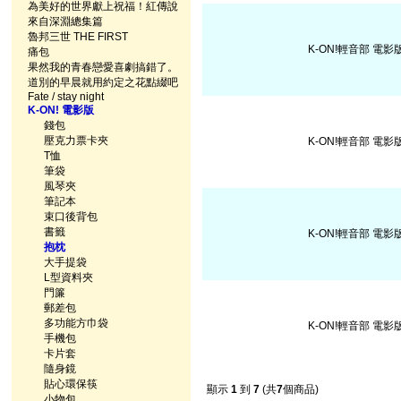
為美好的世界獻上祝福！紅傳說
來自深淵總集篇
魯邦三世 THE FIRST
K-ON!輕音部 電影版
痛包
果然我的青春戀愛喜劇搞錯了。
道別的早晨就用約定之花點綴吧
Fate / stay night
K-ON! 電影版
錢包
壓克力票卡夾
K-ON!輕音部 電影版
T恤
筆袋
風琴夾
筆記本
束口後背包
書籤
K-ON!輕音部 電影版
抱枕
大手提袋
L型資料夾
門簾
郵差包
多功能方巾袋
K-ON!輕音部 電
手機包
卡片套
隨身鏡
貼心環保筷
顯示
1
到
7
(共
7
個商品)
小物包