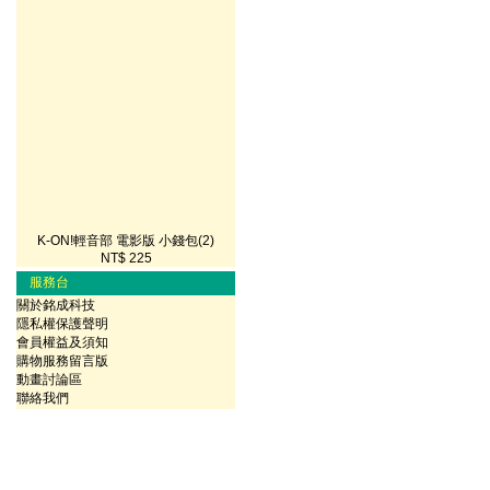
K-ON!輕音部 電影版 小錢包(2)
NT$ 225
服務台
關於銘成科技
隱私權保護聲明
會員權益及須知
購物服務留言版
動畫討論區
聯絡我們