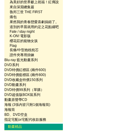
為美好的世界獻上祝福！紅傳說
來自深淵總集篇
魯邦三世 THE FIRST
痛包
果然我的青春戀愛喜劇搞錯了。
道別的早晨就用約定之花點綴吧
Fate / stay night
K-ON! 電影版
櫻花莊的寵物女孩
Flag
長條/中型抱枕枕芯
證件夾專用掛鍊
Blu-ray 藍光動畫系列
DVD系列
DVD特價紅標區 (兩件600)
DVD特價藍標區 (兩件800)
DVD收藏盒特價150系列
DVD動畫系列
DVD特價99系列（單購）
DVD超值版BOX裝系列
動畫原聲帶CD
海報 (3張內皆只附1個海報筒)
海報筒
BD、DVD空盒
指定宅配or宅配代收款服務
動畫精品