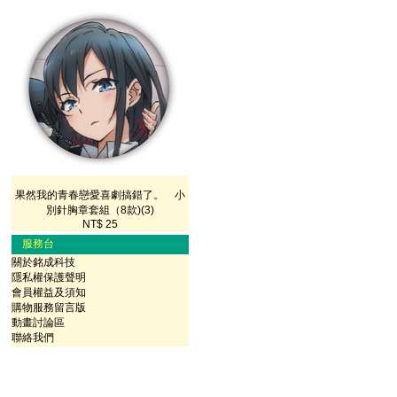
果然我的青春戀愛喜劇搞錯了。 小
別針胸章套組（8款)(3)
NT$ 25
服務台
關於銘成科技
隱私權保護聲明
會員權益及須知
購物服務留言版
動畫討論區
聯絡我們