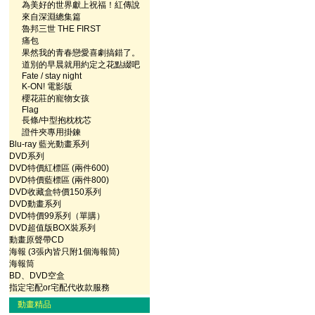
為美好的世界獻上祝福！紅傳說
來自深淵總集篇
魯邦三世 THE FIRST
痛包
果然我的青春戀愛喜劇搞錯了。
道別的早晨就用約定之花點綴吧
Fate / stay night
K-ON! 電影版
櫻花莊的寵物女孩
Flag
長條/中型抱枕枕芯
證件夾專用掛鍊
Blu-ray 藍光動畫系列
DVD系列
DVD特價紅標區 (兩件600)
DVD特價藍標區 (兩件800)
DVD收藏盒特價150系列
DVD動畫系列
DVD特價99系列（單購）
DVD超值版BOX裝系列
動畫原聲帶CD
海報 (3張內皆只附1個海報筒)
海報筒
BD、DVD空盒
指定宅配or宅配代收款服務
動畫精品