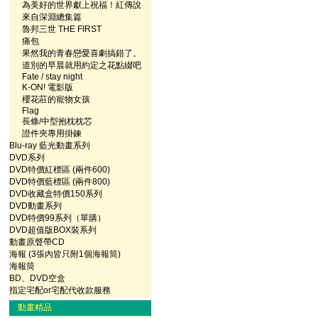
為美好的世界獻上祝福！紅傳說
來自深淵總集篇
魯邦三世 THE FIRST
痛包
果然我的青春戀愛喜劇搞錯了。
道別的早晨就用約定之花點綴吧
Fate / stay night
K-ON! 電影版
櫻花莊的寵物女孩
Flag
長條/中型抱枕枕芯
證件夾專用掛鍊
Blu-ray 藍光動畫系列
DVD系列
DVD特價紅標區 (兩件600)
DVD特價藍標區 (兩件800)
DVD收藏盒特價150系列
DVD動畫系列
DVD特價99系列（單購）
DVD超值版BOX裝系列
動畫原聲帶CD
海報 (3張內皆只附1個海報筒)
海報筒
BD、DVD空盒
指定宅配or宅配代收款服務
動畫精品