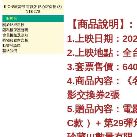
K-ON!輕音部 電影版 貼心環保筷 (3)
NT$ 270
服務台
【商品說明】:
關於銘成科技
隱私權保護聲明
會員權益及須知
1.上映日期：2026
購物服務留言版
動畫討論區
2.上映地點：全
聯絡我們
3.套票售價：64
4.商品內容：《
影交換券2張
5.贈品內容：電影
C款 ）+ 第29