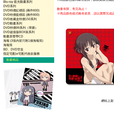
Blu-ray 藍光動畫系列
DVD系列
數量有限，售完為止！
DVD特價紅標區 (兩件600)
※商品顏色樣式略有差異，請以實際完成
DVD特價藍標區 (兩件800)
DVD收藏盒特價150系列
DVD動畫系列
DVD特價99系列（單購）
DVD超值版BOX裝系列
動畫原聲帶CD
海報 (3張內皆只附1個海報筒)
海報筒
BD、DVD空盒
指定宅配or宅配代收款服務
動畫精品
網站上架日