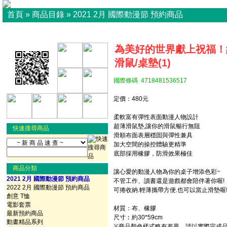
首頁
»
商品目錄
»
2021 2月 國際動漫節 預約商品
為美好的世界獻上祝福！
滑鼠/桌墊(1)
國際條碼 4718481536517
定價：480元
柔軟富有彈性表面動漫人物設計
超薄滑鼠墊,讓你的滑鼠暢行無阻
快速搜尋商品
滑順布面表層穩固與彈性兼具
加大空間的操控體驗更精準
底部採用橡膠，防滑效果極佳
商品分類
讓心愛的動漫人物為你的桌子增添色彩~
2021 2月 國際動漫節 預約商品
不管工作、讀書還是遊戲都會陪伴著你喔!
2022 2月 國際動漫節 預約商品
可捲收納.輕薄攜帶方便.也可以當止滑墊喔
創意 T恤
電影套票
材質：布、橡膠
最新預約商品
尺寸︰約30*59cm
動畫精品系列
※商品顏色樣式略有差異，請以實際完成