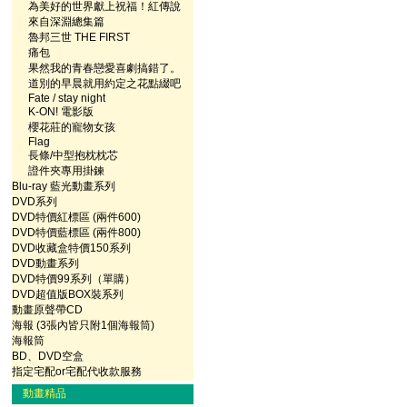
為美好的世界獻上祝福！紅傳說
來自深淵總集篇
魯邦三世 THE FIRST
痛包
果然我的青春戀愛喜劇搞錯了。
道別的早晨就用約定之花點綴吧
Fate / stay night
K-ON! 電影版
櫻花莊的寵物女孩
Flag
長條/中型抱枕枕芯
證件夾專用掛鍊
Blu-ray 藍光動畫系列
DVD系列
DVD特價紅標區 (兩件600)
DVD特價藍標區 (兩件800)
DVD收藏盒特價150系列
DVD動畫系列
DVD特價99系列（單購）
DVD超值版BOX裝系列
動畫原聲帶CD
海報 (3張內皆只附1個海報筒)
海報筒
BD、DVD空盒
指定宅配or宅配代收款服務
動畫精品