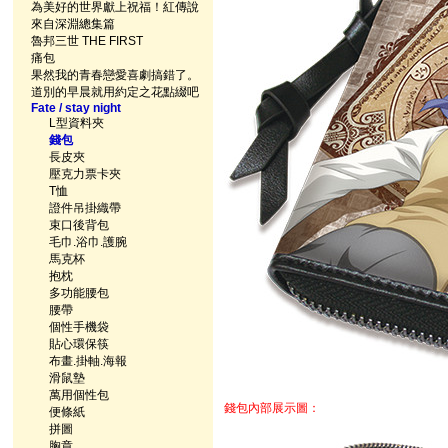
為美好的世界獻上祝福！紅傳說
來自深淵總集篇
魯邦三世 THE FIRST
痛包
果然我的青春戀愛喜劇搞錯了。
道別的早晨就用約定之花點綴吧
Fate / stay night
L型資料夾
錢包
長皮夾
壓克力票卡夾
T恤
證件吊掛織帶
束口後背包
毛巾.浴巾.護腕
馬克杯
抱枕
多功能腰包
腰帶
個性手機袋
貼心環保筷
布畫.掛軸.海報
滑鼠墊
萬用個性包
錢包內部展示圖：
便條紙
拼圖
胸章