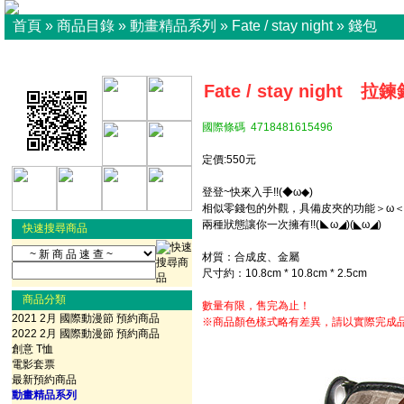
首頁
»
商品目錄
»
動畫精品系列
»
Fate / stay night
»
錢包
Fate / stay night 拉
國際條碼 4718481615496
定價:550元
登登~快來入手!!(◆ω◆)
相似零錢包的外觀，具備皮夾的功能＞ω
兩種狀態讓你一次擁有!!(◣ω◢)(◣ω◢)
快速搜尋商品
材質：合成皮、金屬
尺寸約：10.8cm * 10.8cm * 2.5cm
商品分類
數量有限，售完為止！
2021 2月 國際動漫節 預約商品
※商品顏色樣式略有差異，請以實際完成
2022 2月 國際動漫節 預約商品
創意 T恤
電影套票
最新預約商品
動畫精品系列