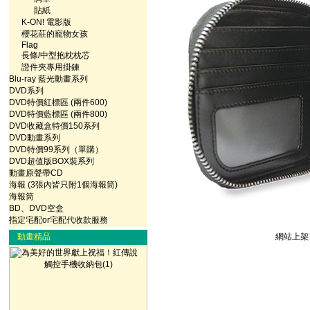
貼紙
K-ON! 電影版
櫻花莊的寵物女孩
Flag
長條/中型抱枕枕芯
證件夾專用掛鍊
Blu-ray 藍光動畫系列
DVD系列
DVD特價紅標區 (兩件600)
DVD特價藍標區 (兩件800)
DVD收藏盒特價150系列
DVD動畫系列
DVD特價99系列（單購）
DVD超值版BOX裝系列
動畫原聲帶CD
海報 (3張內皆只附1個海報筒)
海報筒
BD、DVD空盒
指定宅配or宅配代收款服務
動畫精品
網站上架日