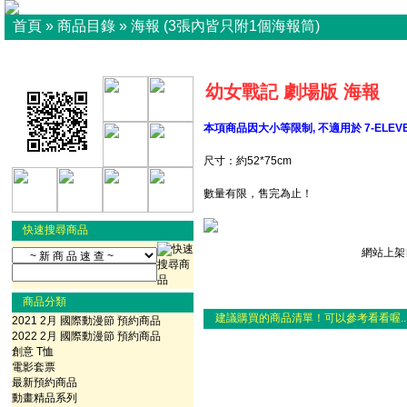
首頁
»
商品目錄
»
海報 (3張內皆只附1個海報筒)
幼女戰記 劇場版 海報
本項商品因大小等限制, 不適用於 7-ELEVE
尺寸：約52*75cm
數量有限，售完為止！
快速搜尋商品
網站上架日
商品分類
建議購買的商品清單！可以參考看看喔..
2021 2月 國際動漫節 預約商品
2022 2月 國際動漫節 預約商品
創意 T恤
電影套票
最新預約商品
動畫精品系列