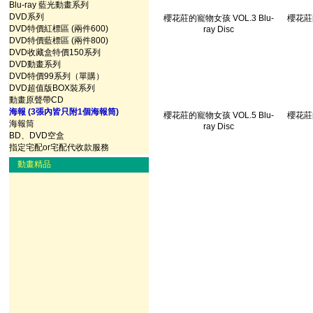
Blu-ray 藍光動畫系列
DVD系列
櫻花莊的寵物女孩 VOL.3 Blu-
櫻花莊的
DVD特價紅標區 (兩件600)
ray Disc
DVD特價藍標區 (兩件800)
DVD收藏盒特價150系列
DVD動畫系列
DVD特價99系列（單購）
DVD超值版BOX裝系列
動畫原聲帶CD
海報 (3張內皆只附1個海報筒)
櫻花莊的寵物女孩 VOL.5 Blu-
櫻花莊的
海報筒
ray Disc
BD、DVD空盒
指定宅配or宅配代收款服務
動畫精品