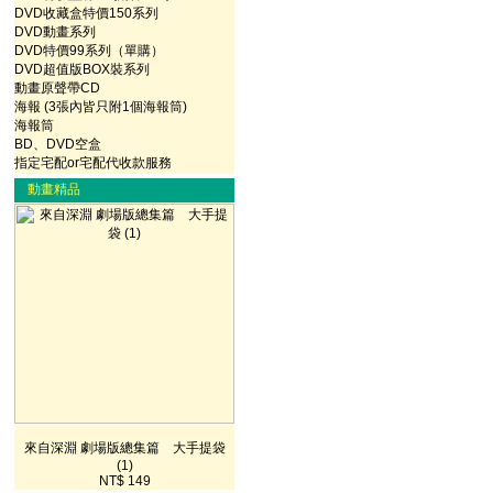
DVD收藏盒特價150系列
DVD動畫系列
DVD特價99系列（單購）
DVD超值版BOX裝系列
動畫原聲帶CD
海報 (3張內皆只附1個海報筒)
海報筒
BD、DVD空盒
指定宅配or宅配代收款服務
動畫精品
來自深淵 劇場版總集篇 大手提袋
(1)
NT$ 149