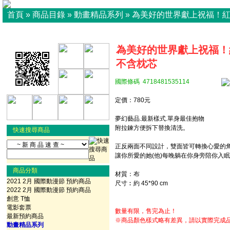
首頁
»
商品目錄
»
動畫精品系列
»
為美好的世界獻上祝福！
為美好的世界獻上祝福！紅
不含枕芯
國際條碼 4718481535114
定價：780元
夢幻藝品.最新樣式.單身最佳抱物
附拉鍊方便拆下替換清洗。
快速搜尋商品
正反兩面不同設計，雙面皆可轉換心愛的角
讓你所愛的她(他)每晚躺在你身旁陪你入眠
商品分類
材質：布
2021 2月 國際動漫節 預約商品
尺寸︰約 45*90 cm
2022 2月 國際動漫節 預約商品
創意 T恤
電影套票
數量有限，售完為止！
最新預約商品
※商品顏色樣式略有差異，請以實際完成
動畫精品系列