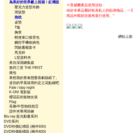
為美好的世界獻上祝福！紅傳說
※普威爾產品使用須知：
壓克力造型吊飾
由於本產品屬於較為私人的貼身物品，一
滑鼠墊
商品外觀狀況後再進行使用。"
抱枕
桌墊
T恤
胸章
網站上架日
輕便束口後背包
觸控手機收納包
閃銀書籤套卡
馬克杯
L型資料夾
來自深淵總集篇
魯邦三世 THE FIRST
痛包
果然我的青春戀愛喜劇搞錯了。
道別的早晨就用約定之花點綴吧
Fate / stay night
K-ON! 電影版
櫻花莊的寵物女孩
Flag
長條/中型抱枕枕芯
證件夾專用掛鍊
Blu-ray 藍光動畫系列
DVD系列
DVD特價紅標區 (兩件600)
DVD特價藍標區 (兩件800)