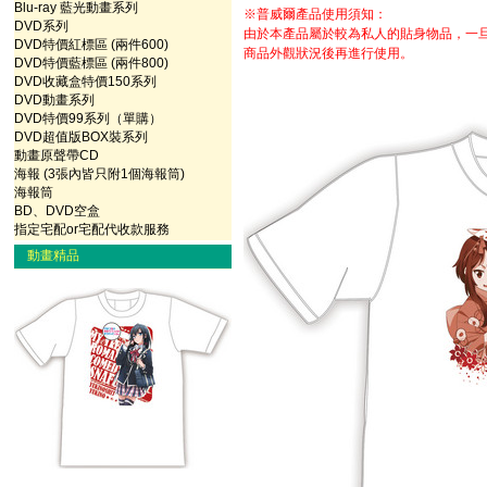
Blu-ray 藍光動畫系列
※普威爾產品使用須知：
DVD系列
由於本產品屬於較為私人的貼身物品，一
DVD特價紅標區 (兩件600)
商品外觀狀況後再進行使用。
DVD特價藍標區 (兩件800)
DVD收藏盒特價150系列
DVD動畫系列
DVD特價99系列（單購）
DVD超值版BOX裝系列
動畫原聲帶CD
海報 (3張內皆只附1個海報筒)
海報筒
BD、DVD空盒
指定宅配or宅配代收款服務
動畫精品