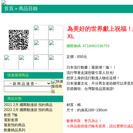
首頁
»
商品目錄
為美好的世界獻上祝福！紅
XL
國際條碼 4718481536753
定價：650元
日本流行動畫！最新潮ㄒ恤！！
流行帶著走讓您吸引眾人目光!
快速搜尋商品
想穿上身的流行動漫人物在這裡！
日本漫畫文化，不分男女老幼都可以享受
百搭圓領、台灣製造品質保證!
商品分類
2021 2月 國際動漫節 預約商品
材質：棉
2022 2月 國際動漫節 預約商品
尺寸：約身高180~190cm
創意 T恤
電影套票
數量有限，售完為止！
最新預約商品
※商品顏色樣式略有差異，請以實際完成
動畫精品系列