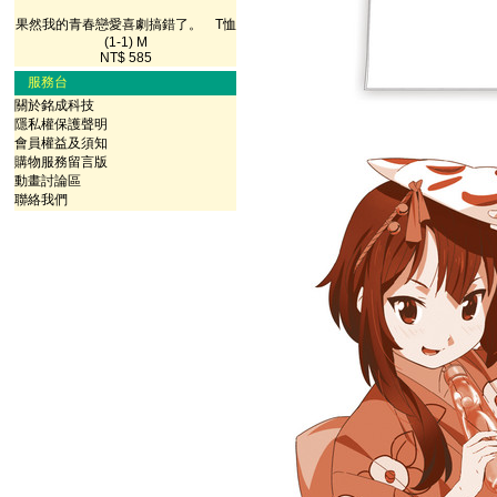
果然我的青春戀愛喜劇搞錯了。 T恤
(1-1) M
NT$ 585
服務台
關於銘成科技
隱私權保護聲明
會員權益及須知
購物服務留言版
動畫討論區
聯絡我們