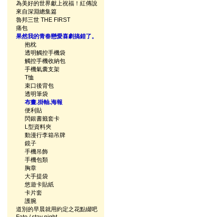
為美好的世界獻上祝福！紅傳說
來自深淵總集篇
魯邦三世 THE FIRST
痛包
果然我的青春戀愛喜劇搞錯了。
抱枕
透明觸控手機袋
觸控手機收納包
手機氣囊支架
T恤
束口後背包
透明筆袋
布畫.掛軸.海報
便利貼
閃銀書籤套卡
L型資料夾
動漫行李箱吊牌
鏡子
手機吊飾
手機包類
胸章
大手提袋
悠遊卡貼紙
卡片套
護腕
道別的早晨就用約定之花點綴吧