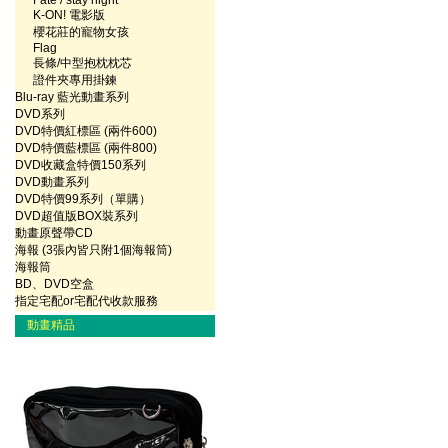
Fate / stay night
K-ON! 電影版
櫻花莊的寵物女孩
Flag
長條/中型抱枕枕芯
證件夾專用掛鍊
Blu-ray 藍光動畫系列
DVD系列
DVD特價紅標區 (兩件600)
DVD特價藍標區 (兩件800)
DVD收藏盒特價150系列
DVD動畫系列
DVD特價99系列（單購）
DVD超值版BOX裝系列
動畫原聲帶CD
海報 (3張內皆只附1個海報筒)
海報筒
BD、DVD空盒
指定宅配or宅配代收款服務
動畫精品