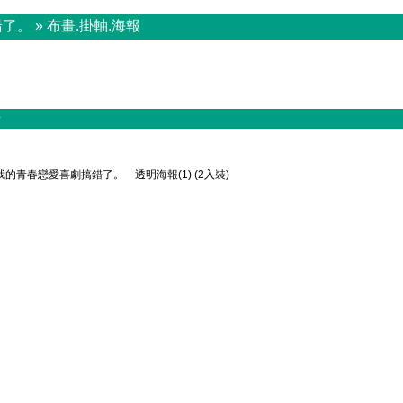
錯了。
»
布畫.掛軸.海報
+
我的青春戀愛喜劇搞錯了。 透明海報(1) (2入裝)