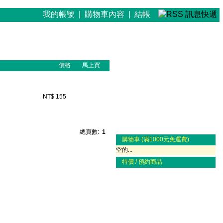
我的帳號
|
購物車內容
|
結帳
價格
馬上買
NT$ 155
總頁數:
1
購物車 (滿1000元免運費)
空的...
特價 / 預約商品