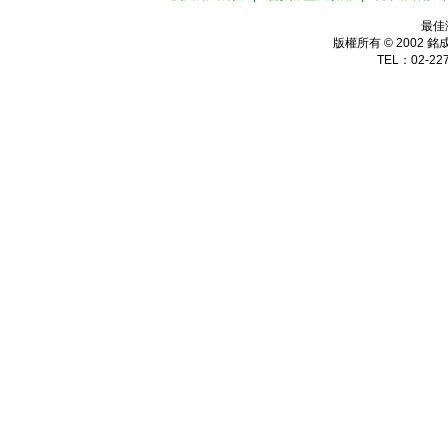
關於銘成科技
|
會員權益及須知
|
隱私權保護聲
最佳
版權所有 © 2002
銘
TEL：02-227