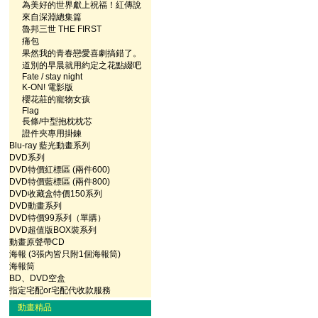
為美好的世界獻上祝福！紅傳說
來自深淵總集篇
魯邦三世 THE FIRST
痛包
果然我的青春戀愛喜劇搞錯了。
道別的早晨就用約定之花點綴吧
Fate / stay night
K-ON! 電影版
櫻花莊的寵物女孩
Flag
長條/中型抱枕枕芯
證件夾專用掛鍊
Blu-ray 藍光動畫系列
DVD系列
DVD特價紅標區 (兩件600)
DVD特價藍標區 (兩件800)
DVD收藏盒特價150系列
DVD動畫系列
DVD特價99系列（單購）
DVD超值版BOX裝系列
動畫原聲帶CD
海報 (3張內皆只附1個海報筒)
海報筒
BD、DVD空盒
指定宅配or宅配代收款服務
動畫精品