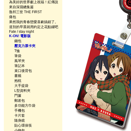
為美好的世界獻上祝福！紅傳說
來自深淵總集篇
魯邦三世 THE FIRST
痛包
果然我的青春戀愛喜劇搞錯了。
道別的早晨就用約定之花點綴吧
Fate / stay night
K-ON! 電影版
錢包
壓克力票卡夾
T恤
筆袋
風琴夾
筆記本
束口後背包
書籤
抱枕
大手提袋
L型資料夾
門簾
郵差包
多功能方巾袋
手機包
卡片套
隨身鏡
貼心環保筷
小物包