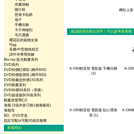
布畫掛軸
隨行杯
網站上架日
悠遊卡貼紙
扇子
手機吊飾
卡片伸縮扣
建議購買的商品清單！可以參考看看喔..
毛巾護腕
櫻花莊的寵物女孩
Flag
長條/中型抱枕枕芯
證件夾專用掛鍊
Blu-ray 藍光動畫系列
DVD系列
K-ON!輕音部 電影版 手機吊飾
K-O
DVD特價紅標區 (兩件600)
(3)
DVD特價藍標區 (兩件800)
DVD收藏盒特價150系列
DVD動畫系列
DVD特價99系列（單購）
DVD超值版BOX裝系列
動畫原聲帶CD
海報 (3張內皆只附1個海報筒)
K-ON!輕音部 電影版 貼心環保
K-ON
海報筒
筷 (1)
BD、DVD空盒
指定宅配or宅配代收款服務
動畫精品