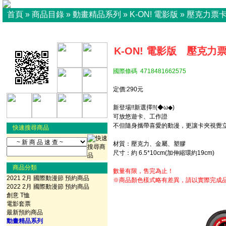
首頁
»
商品目錄
»
動畫精品系列
»
K-ON! 電影版
»
壓克力票
K-ON! 電影版 壓克力票
國際條碼 4718481662575
定價:290元
新登場!!新選擇!!(◆ω◆)
可放悠遊卡、工作證
不但隨身攜帶喜愛的動漫，更讓卡夾視覺立體化!!((
快速搜尋商品
材質：壓克力、金屬、塑膠
尺寸：約 6.5*10cm(加伸縮環約19cm)
商品分類
數量有限，售完為止！
2021 2月 國際動漫節 預約商品
※商品顏色樣式略有差異，請以實際完成
2022 2月 國際動漫節 預約商品
創意 T恤
電影套票
最新預約商品
動畫精品系列