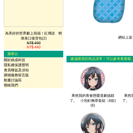
為美好的世界獻上祝福！紅傳說 輕
網站上架日
便束口後背包(2)
NT$ 490
NT$ 440
服務台
建議購買的商品清單！可以參考看看喔..
關於銘成科技
隱私權保護聲明
會員權益及須知
購物服務留言版
動畫討論區
聯絡我們
果然我的青春戀愛喜劇搞錯
果然
了。 小別針胸章套組（8款)
了。 
(6)