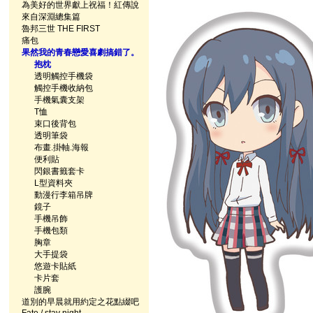
為美好的世界獻上祝福！紅傳說
來自深淵總集篇
魯邦三世 THE FIRST
痛包
果然我的青春戀愛喜劇搞錯了。
抱枕
透明觸控手機袋
觸控手機收納包
手機氣囊支架
T恤
束口後背包
透明筆袋
布畫.掛軸.海報
便利貼
閃銀書籤套卡
L型資料夾
動漫行李箱吊牌
鏡子
手機吊飾
手機包類
胸章
大手提袋
悠遊卡貼紙
卡片套
護腕
道別的早晨就用約定之花點綴吧