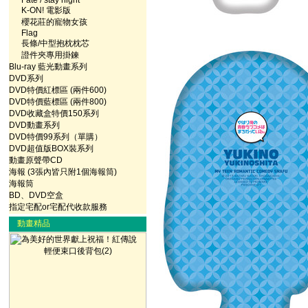
Fate / stay night
K-ON! 電影版
櫻花莊的寵物女孩
Flag
長條/中型抱枕枕芯
證件夾專用掛鍊
Blu-ray 藍光動畫系列
DVD系列
DVD特價紅標區 (兩件600)
DVD特價藍標區 (兩件800)
DVD收藏盒特價150系列
DVD動畫系列
DVD特價99系列（單購）
DVD超值版BOX裝系列
動畫原聲帶CD
海報 (3張內皆只附1個海報筒)
海報筒
BD、DVD空盒
指定宅配or宅配代收款服務
動畫精品