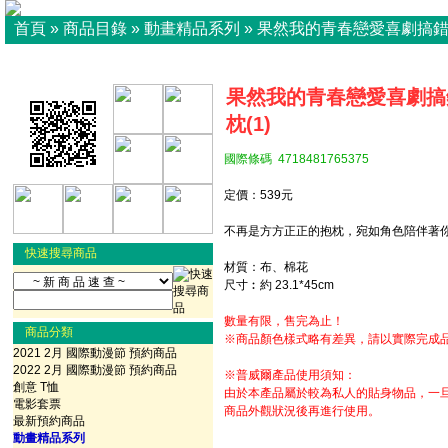
首頁
»
商品目錄
»
動畫精品系列
»
果然我的青春戀愛喜劇搞
果然我的青春戀愛喜劇搞
枕(1)
國際條碼 4718481765375
定價：539元
不再是方方正正的抱枕，宛如角色陪伴著
快速搜尋商品
材質：布、棉花
尺寸︰約 23.1*45cm
數量有限，售完為止！
商品分類
※商品顏色樣式略有差異，請以實際完成
2021 2月 國際動漫節 預約商品
2022 2月 國際動漫節 預約商品
※普威爾產品使用須知：
創意 T恤
由於本產品屬於較為私人的貼身物品，一
電影套票
商品外觀狀況後再進行使用。
最新預約商品
動畫精品系列