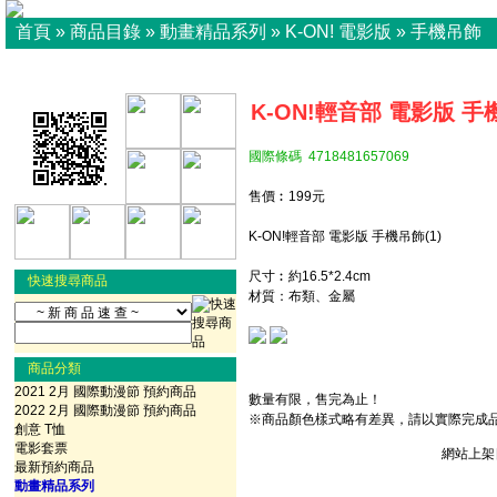
首頁
»
商品目錄
»
動畫精品系列
»
K-ON! 電影版
»
手機吊飾
K-ON!輕音部 電影版 手機
國際條碼 4718481657069
售價︰199元
K-ON!輕音部 電影版 手機吊飾(1)
尺寸︰約16.5*2.4cm
快速搜尋商品
材質：布類、金屬
商品分類
2021 2月 國際動漫節 預約商品
數量有限，售完為止！
2022 2月 國際動漫節 預約商品
※商品顏色樣式略有差異，請以實際完成
創意 T恤
電影套票
網站上架日
最新預約商品
動畫精品系列