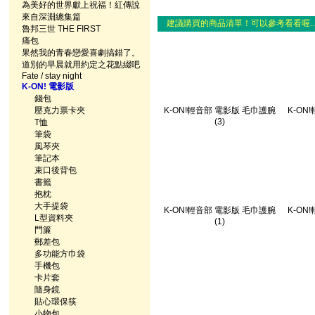
為美好的世界獻上祝福！紅傳說
來自深淵總集篇
建議購買的商品清單！可以參考看看喔..
魯邦三世 THE FIRST
痛包
果然我的青春戀愛喜劇搞錯了。
道別的早晨就用約定之花點綴吧
Fate / stay night
K-ON! 電影版
錢包
壓克力票卡夾
K-ON!輕音部 電影版 毛巾護腕
K-ON
(3)
T恤
筆袋
風琴夾
筆記本
束口後背包
書籤
抱枕
大手提袋
K-ON!輕音部 電影版 毛巾護腕
K-ON
L型資料夾
(1)
門簾
郵差包
多功能方巾袋
手機包
卡片套
隨身鏡
貼心環保筷
小物包