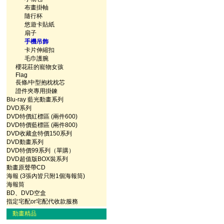
布畫掛軸
隨行杯
悠遊卡貼紙
扇子
手機吊飾
卡片伸縮扣
毛巾護腕
櫻花莊的寵物女孩
Flag
長條/中型抱枕枕芯
證件夾專用掛鍊
Blu-ray 藍光動畫系列
DVD系列
DVD特價紅標區 (兩件600)
DVD特價藍標區 (兩件800)
DVD收藏盒特價150系列
DVD動畫系列
DVD特價99系列（單購）
DVD超值版BOX裝系列
動畫原聲帶CD
海報 (3張內皆只附1個海報筒)
海報筒
BD、DVD空盒
指定宅配or宅配代收款服務
動畫精品