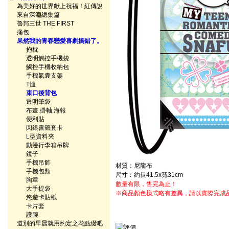
為美好的世界獻上祝福！紅傳說
來自深淵總集篇
魯邦三世 THE FIRST
痛包
果然我的青春戀愛喜劇搞錯了。
抱枕
透明觸控手機袋
觸控手機收納包
手機氣囊支架
T恤
束口後背包
透明筆袋
布畫.掛軸.海報
便利貼
閃銀書籤套卡
L型資料夾
動漫行李箱吊牌
鏡子
手機吊飾
材質：尼龍布
手機包類
尺寸︰約長41.5x寬31cm
胸章
數量有限，售完為止！
大手提袋
※商品顏色樣式略有差異，請以實際完成
悠遊卡貼紙
卡片套
護腕
道別的早晨就用約定之花點綴吧