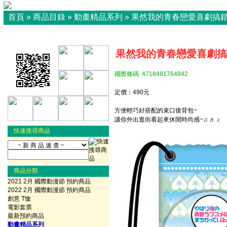
首頁
»
商品目錄
»
動畫精品系列
»
果然我的青春戀愛喜劇搞
果然我的青春戀愛喜劇搞
國際條碼 4718481764842
定價：490元
方便輕巧好搭配的束口後背包~
讓你外出逛街看起來休閒時尚感~♫ ♬ ♪
快速搜尋商品
商品分類
2021 2月 國際動漫節 預約商品
2022 2月 國際動漫節 預約商品
創意 T恤
電影套票
最新預約商品
動畫精品系列