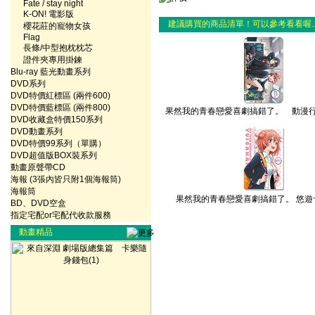
Fate / stay night
K-ON! 電影版
建議購買的商品清單！可以參考看看喔..
櫻花莊的寵物女孩
Flag
長條/中型抱枕枕芯
證件夾專用掛鍊
Blu-ray 藍光動畫系列
DVD系列
DVD特價紅標區 (兩件600)
DVD特價藍標區 (兩件800)
果然我的青春戀愛喜劇搞錯了。 動漫行李
DVD收藏盒特價150系列
DVD動畫系列
DVD特價99系列（單購）
DVD超值版BOX裝系列
動畫原聲帶CD
海報 (3張內皆只附1個海報筒)
海報筒
果然我的青春戀愛喜劇搞錯了。 悠遊卡貼
BD、DVD空盒
指定宅配or宅配代收款服務
動畫精品