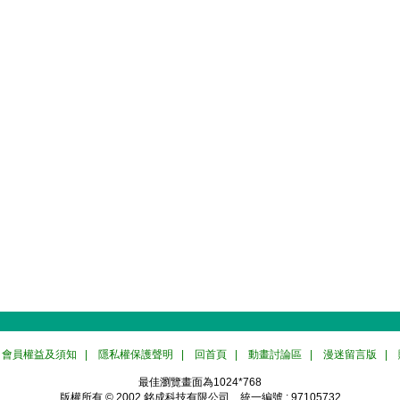
會員權益及須知
|
隱私權保護聲明
|
回首頁
|
動畫討論區
|
漫迷留言版
|
最佳瀏覽畫面為1024*768
版權所有 © 2002
銘成科技有限公司
統一編號 : 97105732
TEL：02-2278-3320 FAX：02-2278-3886