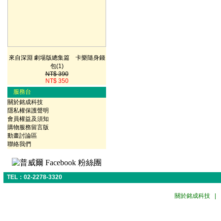
來自深淵 劇場版總集篇 卡樂隨身錢
包(1)
NT$ 390
NT$ 350
服務台
關於銘成科技
隱私權保護聲明
會員權益及須知
購物服務留言版
動畫討論區
聯絡我們
TEL：02-2278-3320
關於銘成科技
|