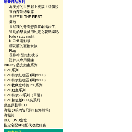
動畫精品系列
為美好的世界獻上祝福！紅傳說
來自深淵總集篇
魯邦三世 THE FIRST
痛包
果然我的青春戀愛喜劇搞錯了。
道別的早晨就用約定之花點綴吧
Fate / stay night
K-ON! 電影版
櫻花莊的寵物女孩
Flag
長條/中型抱枕枕芯
證件夾專用掛鍊
Blu-ray 藍光動畫系列
DVD系列
DVD特價紅標區 (兩件600)
DVD特價藍標區 (兩件800)
DVD收藏盒特價150系列
DVD動畫系列
DVD特價99系列（單購）
DVD超值版BOX裝系列
動畫原聲帶CD
海報 (3張內皆只附1個海報筒)
海報筒
BD、DVD空盒
指定宅配or宅配代收款服務