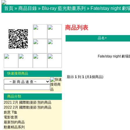
首頁
»
商品目錄
»
Blu-ray 藍光動畫系列
»
Fate/stay night 
商品列表
品名+
Fate/stay night 劇場版
ray Disc (藍光光碟)
快速搜尋商品
顯示
1
到
1
(共
1
個商品)
商品分類
2021 2月 國際動漫節 預約商品
2022 2月 國際動漫節 預約商品
創意 T恤
電影套票
最新預約商品
動畫精品系列