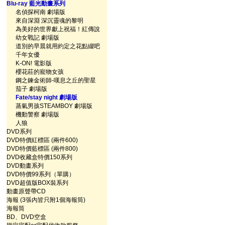
Blu-ray 藍光動畫系列
名偵探柯南 劇場版
來自深淵 深沉靈魂的黎明
為美好的世界獻上祝福！紅傳說
幼女戰記 劇場版
道別的早晨就用約定之花點綴吧
千年女優
K-ON! 電影版
櫻花莊的寵物女孩
鋼之鍊金術師-嘆息之丘的聖星
茄子 劇場版
Fate/stay night 劇場版
蒸氣男孩STEAMBOY 劇場版
機動警察 劇場版
人狼
DVD系列
DVD特價紅標區 (兩件600)
DVD特價藍標區 (兩件800)
DVD收藏盒特價150系列
DVD動畫系列
DVD特價99系列（單購）
DVD超值版BOX裝系列
動畫原聲帶CD
海報 (3張內皆只附1個海報筒)
海報筒
BD、DVD空盒