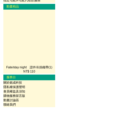
指定宅配or宅配代收款服務
動畫精品
Fate/stay night 證件吊掛織帶(1)
NT$ 110
服務台
關於銘成科技
隱私權保護聲明
會員權益及須知
購物服務留言版
動畫討論區
聯絡我們