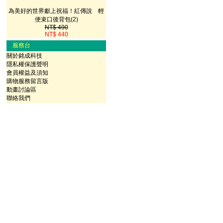
為美好的世界獻上祝福！紅傳說 輕
便束口後背包(2)
NT$ 490
NT$ 440
服務台
關於銘成科技
隱私權保護聲明
會員權益及須知
購物服務留言版
動畫討論區
聯絡我們