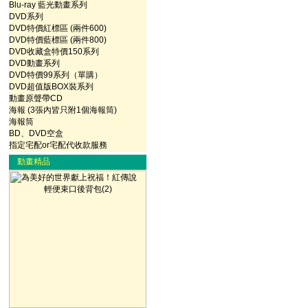
Blu-ray 藍光動畫系列
DVD系列
DVD特價紅標區 (兩件600)
DVD特價藍標區 (兩件800)
DVD收藏盒特價150系列
DVD動畫系列
DVD特價99系列（單購）
DVD超值版BOX裝系列
動畫原聲帶CD
海報 (3張內皆只附1個海報筒)
海報筒
BD、DVD空盒
指定宅配or宅配代收款服務
動畫精品