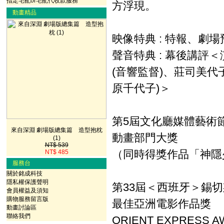
指定宅配or宅配代收款服務
方浮現。
動畫精品
映像特典 : 特報、劇場
聲音特典 : 幕後講評
(音響監督)、莊司美代
原千代子)＞
第5屆文化廳媒體藝術
來自深淵 劇場版總集篇 造型抱枕
動畫部門大獎
(1)
NT$ 539
（同時得獎作品「神隱
NT$ 485
服務台
關於銘成科技
隱私權保護聲明
第33屆＜西班牙＞錫
會員權益及須知
購物服務留言版
最佳亞洲電影作品獎
動畫討論區
聯絡我們
ORIENT EXPRESS 