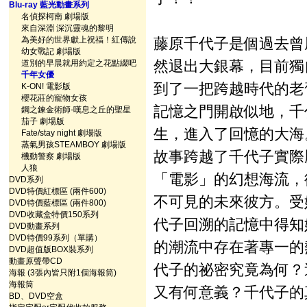
Blu-ray 藍光動畫系列
名偵探柯南 劇場版
來自深淵 深沉靈魂的黎明
為美好的世界獻上祝福！紅傳說
藤原千代子是個過去曾
幼女戰記 劇場版
然退出大銀幕，目前獨
道別的早晨就用約定之花點綴吧
千年女優
到了一把跨越時代的老
K-ON! 電影版
櫻花莊的寵物女孩
記憶之門開啟似地，千
鋼之鍊金術師-嘆息之丘的聖星
茄子 劇場版
生，進入了回憶的大海
Fate/stay night 劇場版
蒸氣男孩STEAMBOY 劇場版
故事跨越了千代子實際
機動警察 劇場版
人狼
「電影」的幻想海流，
DVD系列
DVD特價紅標區 (兩件600)
不可見的未來彼方。受
DVD特價藍標區 (兩件800)
DVD收藏盒特價150系列
代子回溯的記憶中得知
DVD動畫系列
DVD特價99系列（單購）
的潮流中存在著專一的
DVD超值版BOX裝系列
動畫原聲帶CD
代子的祕密究竟為何？
海報 (3張內皆只附1個海報筒)
海報筒
又有何意義？千代子的
BD、DVD空盒