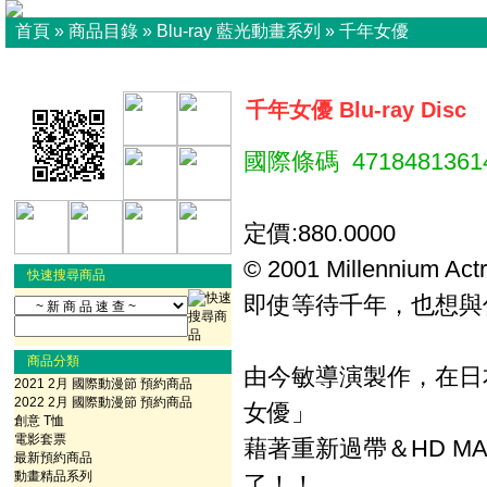
首頁
»
商品目錄
»
Blu-ray 藍光動畫系列
»
千年女優
千年女優 Blu-ray Disc
國際條碼 4718481361
定價:880.0000
© 2001 Millennium Act
快速搜尋商品
即使等待千年，也想與
商品分類
由今敏導演製作，在日
2021 2月 國際動漫節 預約商品
2022 2月 國際動漫節 預約商品
女優」
創意 T恤
電影套票
藉著重新過帶＆HD MAST
最新預約商品
動畫精品系列
了！！