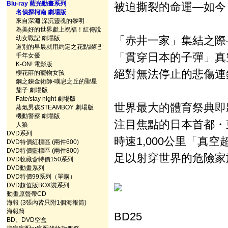
Blu-ray 藍光動畫系列
被迫撕裂的命運—如今
名偵探柯南 劇場版
來自深淵 深沉靈魂的黎明
為美好的世界獻上祝福！紅傳說
「赤井一家」集結之際
幼女戰記 劇場版
道別的早晨就用約定之花點綴吧
「貫穿日本的子彈」真
千年女優
K-ON! 電影版
絕對無法停止的悲傷連
櫻花莊的寵物女孩
鋼之鍊金術師-嘆息之丘的聖星
茄子 劇場版
Fate/stay night 劇場版
世界最大的體育祭典即
蒸氣男孩STEAMBOY 劇場版
機動警察 劇場版
注目焦點的日本首都・
人狼
DVD系列
時速1,000公里「真
DVD特價紅標區 (兩件600)
DVD特價藍標區 (兩件800)
足以射穿世界的危險家
DVD收藏盒特價150系列
DVD動畫系列
DVD特價99系列（單購）
DVD超值版BOX裝系列
動畫原聲帶CD
海報 (3張內皆只附1個海報筒)
海報筒
BD25
BD、DVD空盒