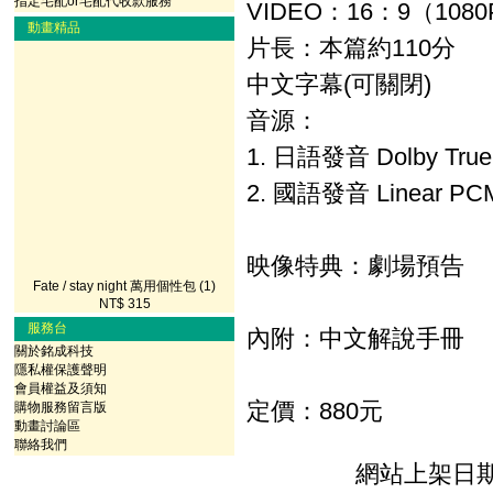
指定宅配or宅配代收款服務
VIDEO：16：9（108
動畫精品
片長：本篇約110分
中文字幕(可關閉)
音源：
1. 日語發音 Dolby True
2. 國語發音 Linear PC
映像特典：劇場預告
Fate / stay night 萬用個性包 (1)
NT$ 315
服務台
內附：中文解說手冊
關於銘成科技
隱私權保護聲明
會員權益及須知
定價：880元
購物服務留言版
動畫討論區
聯絡我們
網站上架日期：