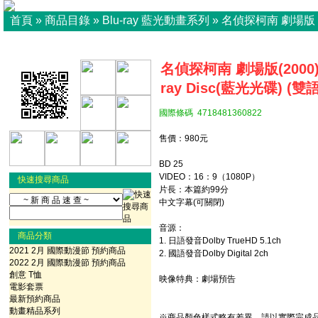
首頁
»
商品目錄
»
Blu-ray 藍光動畫系列
»
名偵探柯南 劇場版
名偵探柯南 劇場版(2000)
ray Disc(藍光光碟) (雙
國際條碼 4718481360822
售價：980元
BD 25
VIDEO：16：9（1080P）
快速搜尋商品
片長：本篇約99分
中文字幕(可關閉)
音源：
商品分類
1. 日語發音Dolby TrueHD 5.1ch
2021 2月 國際動漫節 預約商品
2. 國語發音Dolby Digital 2ch
2022 2月 國際動漫節 預約商品
創意 T恤
映像特典：劇場預告
電影套票
最新預約商品
動畫精品系列
※商品顏色樣式略有差異，請以實際完成