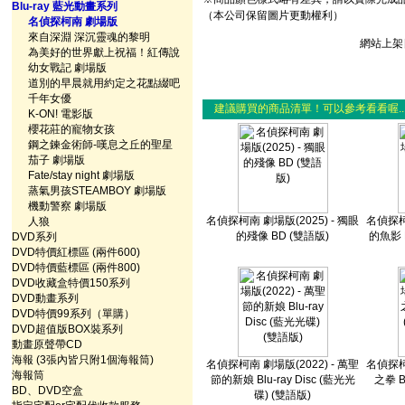
Blu-ray 藍光動畫系列
（本公司保留圖片更動權利）
名偵探柯南 劇場版
來自深淵 深沉靈魂的黎明
網站上架日
為美好的世界獻上祝福！紅傳說
幼女戰記 劇場版
道別的早晨就用約定之花點綴吧
千年女優
建議購買的商品清單！可以參考看看喔..
K-ON! 電影版
櫻花莊的寵物女孩
鋼之鍊金術師-嘆息之丘的聖星
茄子 劇場版
Fate/stay night 劇場版
蒸氣男孩STEAMBOY 劇場版
機動警察 劇場版
名偵探柯南 劇場版(2025) - 獨眼
名偵探柯南
人狼
的殘像 BD (雙語版)
的魚影 B
DVD系列
DVD特價紅標區 (兩件600)
DVD特價藍標區 (兩件800)
DVD收藏盒特價150系列
DVD動畫系列
DVD特價99系列（單購）
DVD超值版BOX裝系列
動畫原聲帶CD
海報 (3張內皆只附1個海報筒)
名偵探柯南 劇場版(2022) - 萬聖
名偵探柯南
海報筒
節的新娘 Blu-ray Disc (藍光光
之拳 B
BD、DVD空盒
碟) (雙語版)